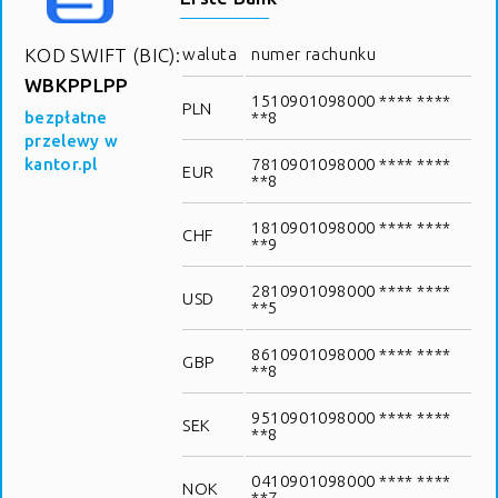
KOD SWIFT (BIC):
waluta
numer rachunku
WBKPPLPP
1510901098000 **** ****
PLN
bezpłatne
**8
przelewy w
kantor.pl
7810901098000 **** ****
EUR
**8
1810901098000 **** ****
CHF
**9
2810901098000 **** ****
USD
**5
8610901098000 **** ****
GBP
**8
9510901098000 **** ****
SEK
**8
0410901098000 **** ****
NOK
**7