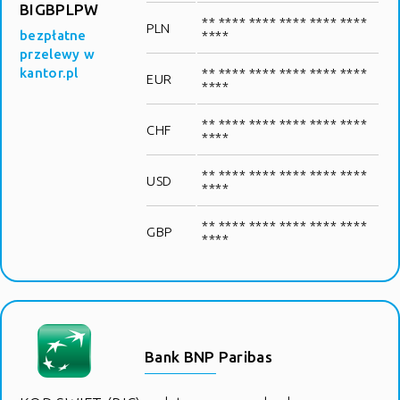
BIGBPLPW
** **** **** **** **** ****
PLN
bezpłatne
****
przelewy w
kantor.pl
** **** **** **** **** ****
EUR
****
** **** **** **** **** ****
CHF
****
** **** **** **** **** ****
USD
****
** **** **** **** **** ****
GBP
****
Bank BNP Paribas