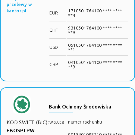
przelewy w
kantor.pl
1710501764100 **** ****
EUR
**4
9310501764100 **** ****
CHF
**9
0510501764100 **** ****
USD
**1
0410501764100 **** ****
GBP
**9
Bank Ochrony Środowiska
KOD SWIFT (BIC):
waluta
numer rachunku
EBOSPLPW
9015401098210 **** ****