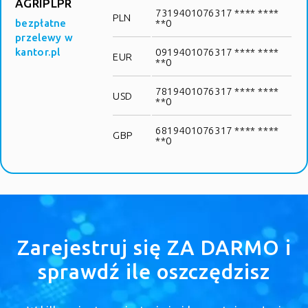
AGRIPLPR
7319401076317 **** ****
PLN
bezpłatne
**0
przelewy w
kantor.pl
0919401076317 **** ****
EUR
**0
7819401076317 **** ****
USD
**0
6819401076317 **** ****
GBP
**0
Zarejestruj się ZA DARMO i
sprawdź ile oszczędzisz