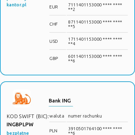
kantor.pl
7111401153000 **** ****
EUR
**2
8711401153000 **** ****
CHF
**5
1711401153000 **** ****
USD
**4
6011401153000 **** ****
GBP
**6
Bank ING
KOD SWIFT (BIC):
waluta
numer rachunku
INGBPLPW
3910501764100 **** ****
PLN
bezpłatne
**6