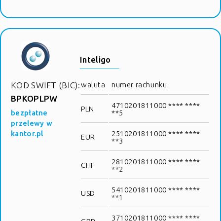
Inteligo
KOD SWIFT (BIC):
waluta
numer rachunku
BPKOPLPW
4710201811000 **** ****
PLN
bezpłatne
**5
przelewy w
kantor.pl
2510201811000 **** ****
EUR
**3
2810201811000 **** ****
CHF
**2
5410201811000 **** ****
USD
**1
3710201811000 **** ****