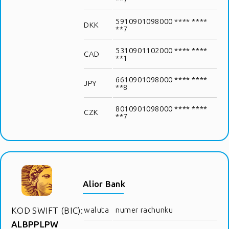
5910901098000 **** ****
DKK
**7
5310901102000 **** ****
CAD
**1
6610901098000 **** ****
JPY
**8
8010901098000 **** ****
CZK
**7
Alior Bank
KOD SWIFT (BIC):
waluta
numer rachunku
ALBPPLPW