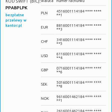
KOD SWIFT (BIC):
waluta
numer rachunku
PPABPLPK
4516001114184 **** ****
PLN
bezpłatne
**1
przelewy w
kantor.pl
8816001114184 **** ****
EUR
**3
3416001114184 **** ****
CHF
**5
6116001114184 **** ****
USD
**4
0716001114184 **** ****
GBP
**6
5016001114184 **** ****
SEK
**8
9616001462184 **** ****
NOK
**1
2616001462184 **** ****