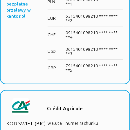
PLN
bezpłatne
**1
przelewy w
kantor.pl
6315401098210 **** ****
EUR
**2
0915401098210 **** ****
CHF
**4
3615401098210 **** ****
USD
**3
7915401098210 **** ****
GBP
**5
Crédit Agricole
KOD SWIFT (BIC):
waluta
numer rachunku