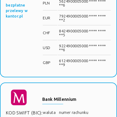
5624900005000 **** ****
PLN
bezpłatne
**6
przelewy w
kantor.pl
7924900005000 **** ****
EUR
**2
8424900005000 **** ****
CHF
**5
9224900005000 **** ****
USD
**6
6124900005000 **** ****
GBP
**9
Bank Millennium
KOD SWIFT (BIC):
waluta
numer rachunku