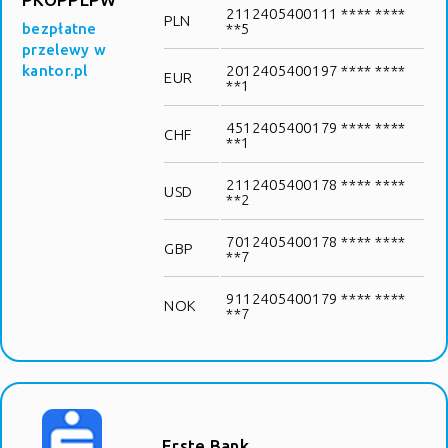
2112405400111 **** ****
PLN
bezpłatne
**5
przelewy w
kantor.pl
2012405400197 **** ****
EUR
**1
4512405400179 **** ****
CHF
**1
2112405400178 **** ****
USD
**2
7012405400178 **** ****
GBP
**7
9112405400179 **** ****
NOK
**7
Erste Bank