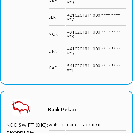
GBP
**9
4210201811000 **** ****
SEK
**7
4910201811000 **** ****
NOK
**3
4410201811000 **** ****
DKK
**5
5410201811000 **** ****
CAD
**1
Bank Pekao
KOD SWIFT (BIC):
waluta
numer rachunku
PKOPPLPW