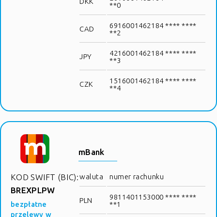
DKK
**0
6916001462184 **** ****
CAD
**2
4216001462184 **** ****
JPY
**3
1516001462184 **** ****
CZK
**4
mBank
KOD SWIFT (BIC):
waluta
numer rachunku
BREXPLPW
9811401153000 **** ****
PLN
bezpłatne
**1
przelewy w